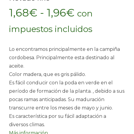
Rango
1,68
€
-
1,96
€
con
de
impuestos incluidos
precios:
Lo encontramos principalmente en la campiña
desde
cordobesa. Principalmente esta destinado al
aceite.
1,68€
Color madera, que es gris pálido.
Es fácil conducir con la poda en verde en el
hasta
período de formación de la planta. , debido a sus
pocas ramas anticipadas. Su maduración
1,96€
transcurre entre los meses de mayo y junio.
Es característica por su fácil adaptación a
diversos climas.
Más información