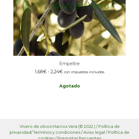
Empeltre
Rango
1,68
€
-
2,24
€
con impuestos incluidos
de
precios:
Agotado
desde
Este
1,68€
producto
hasta
tiene
2,24€
múltiples
variantes.
Las
Vivero de olivos Marcos Vera (© 2022 ) /
Política de
opciones
privacidad
/
Terminos y condiciones
/
Aviso legal
/
Política de
se
cookies
/
Preguntas frecuentes