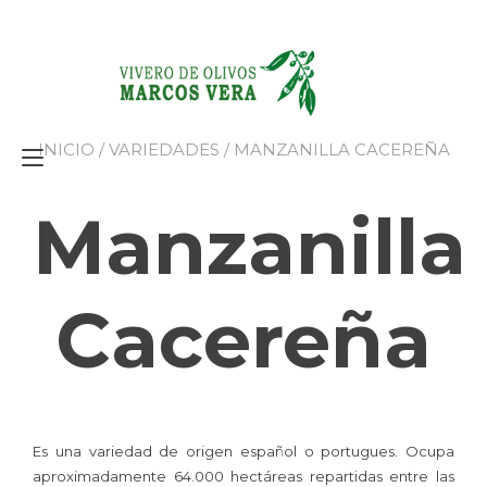
Ir
al
contenido
INICIO
/
VARIEDADES
/ MANZANILLA CACEREÑA
Alternar
navegación
Manzanilla
Cacereña
Es una variedad de origen español o portugues. Ocupa
aproximadamente 64.000 hectáreas repartidas entre las