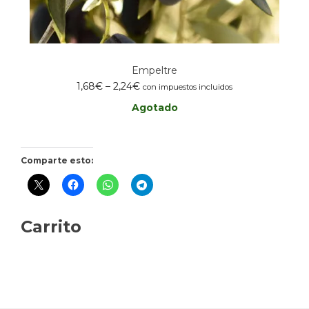
Empeltre
Rango
1,68
€
–
2,24
€
con impuestos incluidos
de
Agotado
precios:
desde
1,68€
hasta
Comparte esto:
2,24€
Carrito