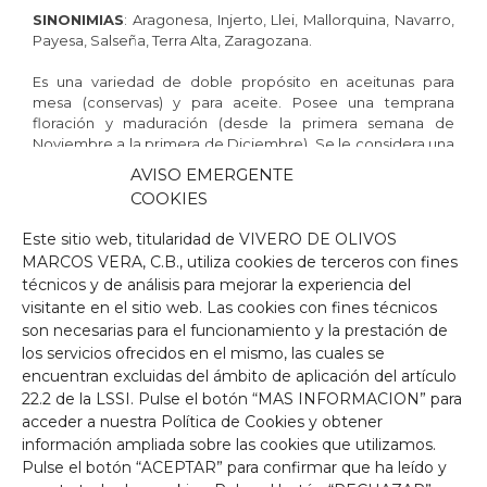
SINONIMIAS
: Aragonesa, Injerto, Llei, Mallorquina, Navarro,
Payesa, Salseña, Terra Alta, Zaragozana.
Es una variedad de doble propósito en aceitunas para
mesa (conservas) y para aceite. Posee una temprana
floración y maduración (desde la primera semana de
Noviembre a la primera de Diciembre). Se le considera una
variedad autofértil, aunque con un polen con escaso poder
AVISO EMERGENTE
germinativo. Además, cuenta con una elevada y constante
COOKIES
producción. Por otra parte, presenta una baja resistencia al
desprendimiento lo que facilita su recolección
Este sitio web, titularidad de VIVERO DE OLIVOS
mecanizada. Es muy apreciada por su elevado contenido
MARCOS VERA, C.B., utiliza cookies de terceros con fines
graso y es usada como aceituna de mesa aderezada en
técnicos y de análisis para mejorar la experiencia del
negro.
visitante en el sitio web. Las cookies con fines técnicos
son necesarias para el funcionamiento y la prestación de
Es bastante rústica por lo que se adapta bien a terrenos de
mala calidad y resistente a la sequía. Aceptablemente
los servicios ofrecidos en el mismo, las cuales se
resistente a la verticilosis y a las aceitunas jabonosas.
encuentran excluidas del ámbito de aplicación del artículo
Aunque es sensible a las siguientes enfermedades: repilo,
22.2 de la LSSI. Pulse el botón “MAS INFORMACION” para
tuberculosis y mosca.
acceder a nuestra Política de Cookies y obtener
información ampliada sobre las cookies que utilizamos.
Su árbol presenta un vigor medio, un porte erguido y una
Pulse el botón “ACEPTAR” para confirmar que ha leído y
espesa densidad de copa. Su hoja cuenta con una forma