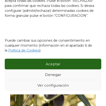
acepta todas las cookies. Pulse el botón “RECHAZAR”
elíptico-lanceolada con una longitud y anchura medias.
para confirmar que rechaza todas las cookies. Si desea
configurar (admitir/rechazar) determinadas cookies de
Su fruto tiene un peso medio, una forma alargada y
ligeramente asimétrica. Cuando se encuentra madura
forma granular pulse el botón “CONFIGURACION”.
obtiene un color negro.
Puede cambiar sus opciones de consentimiento en
cualquier momento (información en el apartado 6 de
la
Política de Cookies
).
Aceptar
Denegar
Ver configuración