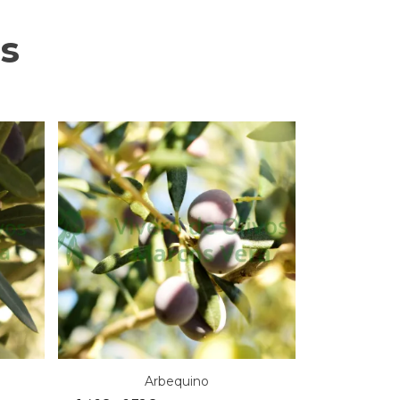
s
Arbequino