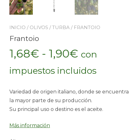
INICIO
/
OLIVOS
/
TURBA
/ FRANTOIO
Frantoio
Rango
1,68
€
-
1,90
€
con
de
impuestos incluidos
precios:
Variedad de origen italiano, donde se encuentra
desde
la mayor parte de su producción.
Su principal uso o destino es el aceite.
1,68€
Más información
hasta