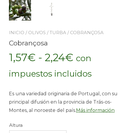
INICIO
/
OLIVOS
/
TURBA
/ COBRANÇOSA
Cobrançosa
Rango
1,57
€
-
2,24
€
con
de
impuestos incluidos
precios:
Es una variedad originaria de Portugal, con su
desde
principal difusión en la provincia de Trás-os-
Montes, al noroeste del país.
Más información
1,57€
Altura