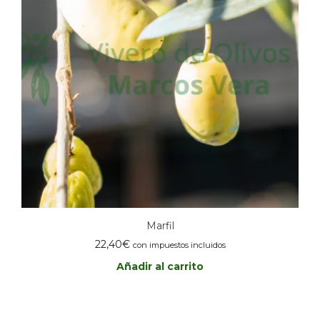
opciones
se
pueden
elegir
en
la
página
de
producto
Marfil
22,40
€
con impuestos incluidos
Añadir al carrito