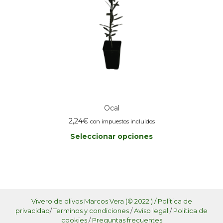
la
página
de
producto
Ocal
2,24
€
con impuestos incluidos
Seleccionar opciones
Este
producto
tiene
múltiples
variantes.
Las
Vivero de olivos Marcos Vera (© 2022 ) /
Política de
opciones
privacidad
/
Terminos y condiciones
/
Aviso legal
/
Política de
se
cookies
/
Preguntas frecuentes