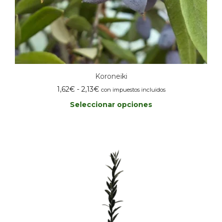
Koroneiki
Rango
1,62
€
-
2,13
€
con impuestos incluidos
de
Seleccionar opciones
precios:
desde
Este
1,62€
producto
hasta
tiene
múltiples
2,13€
variantes.
Las
opciones
se
pueden
elegir
en