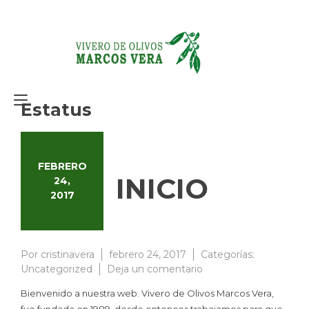
Ir
al
contenido
Alternar
Estatus
navegación
FEBRERO
INICIO
24,
2017
Por
cristinavera
febrero 24, 2017
Categorías:
en
Uncategorized
Deja un comentario
INICIO
Bienvenido a nuestra web. Vivero de Olivos Marcos Vera,
fue fundada en 1989, desde entonces trabajamos para que