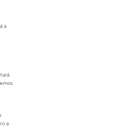
á a
tará
dremos
e
ro e