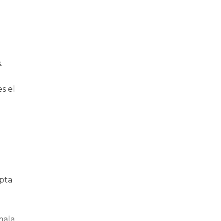
.
s el
epta
mala